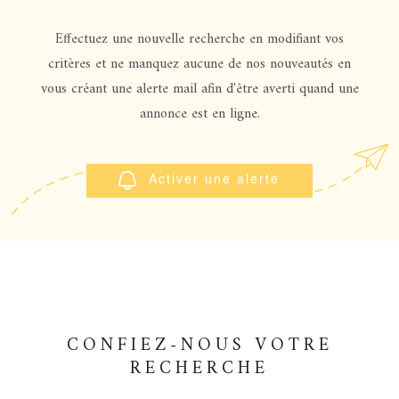
ESTIMATIO
CHAMPS
TEXTE
Effectuez une nouvelle recherche en modifiant vos
RÉFÉRENCE
GESTION
critères et ne manquez aucune de nos nouveautés en
vous créant une alerte mail afin d'être averti quand une
PARTICULARITÉ
annonce est en ligne.
OFFRES D'
PARTICULARITÉ
CONTACT
RECHERCHER
Activer une alerte
CONFIEZ-NOUS VOTRE
RECHERCHE