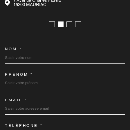
7 Avenue Charles PERIE
15200
MAURIAC
NOM *
TRAD_MELTEM_VOSCOORD
PRÉNOM *
EMAIL *
TÉLÉPHONE *