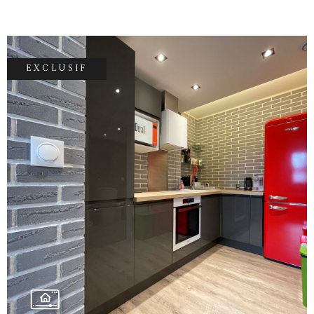
salle de bain avec baignoire et meuble
vasque, d'un WC séparé et également d'un
placard accesible dans l'entrée. Il est
accompagné d'un garage de 14 m2 pour votre
EXCLUSIF
véhicule, et d'une grande cave en sous-sol de
8.50 m2. Le logement sera prochainement
relié au réseau de chaleur bois, qui permettra
de réduire vos factures de chauffage. Il est
classé D, avec le double vitrage PVC et des
combles parfaitement isolés. Au pied de
l'immeuble, vous bénéficierez des commerces,
VOIR LE BIEN
mais aussi d'un centre médical avec facilité de
stationnement, ainsi que de l'école des
Alouettes, d'un arrêt de bus, pour une
indépendance totale : tout est à deux pas !
Tranquilité, proximité et convivialité sont les
maîtres-mots de l'environnement des
Alouettes. Alors n'attendez plus, venez le
visiter, uniquement chez Accord immobilier !