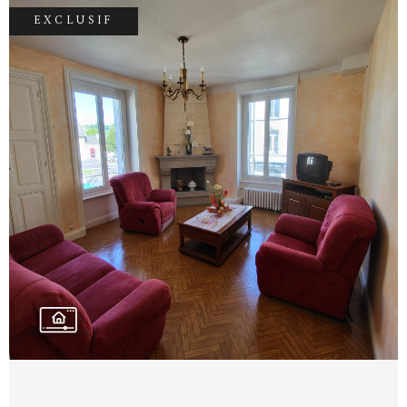
individuelle située dans la cuisine. Le
EXCLUSIF
logement est relié à la fibre optique. Il
bénéficie également d'une cave de 7 m2 pour
stocker sans encombrer l'appartement. Idéal
pour un premier achat, une personne seule ou
un couple, ou bien pour un investissement
locatif. Ce bien vous intéresse ? Contactez-
nous rapidement pour plus d'informations ou
VOIR LE BIEN
une visite ! Contact : Yoan Marcillac, 06 13 99
92 89, yoanmarcillac-
accordimmobilier@outlook.fr Agent
commercial indépendant No Siret : 848 418
075 000 16 Les informations sur les risques
auxquels ce bien est exposé sont disponibles
sur le site Géorisques