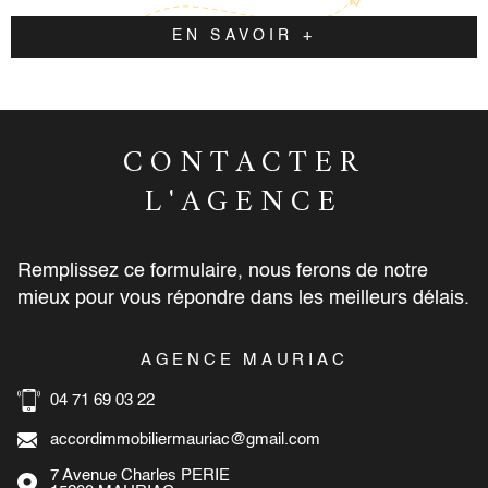
EN SAVOIR +
CONTACTER
L'AGENCE
Remplissez ce formulaire, nous ferons de notre
mieux pour vous répondre dans les meilleurs délais.
AGENCE MAURIAC
A
4 71 69 03 22
04 71 
ccordimmobiliermauriac@gmail.com
accor
 Avenue Charles PERIE
8 rue