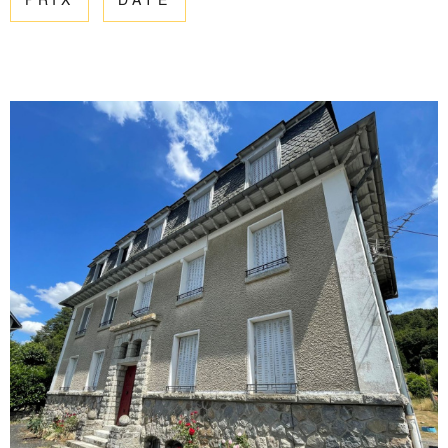
PRIX
DATE
ESTIMATIO
CHAMPS
TEXTE
RÉFÉRENCE
GESTION
PARTICULARITÉ
OFFRES D'
PARTICULARITÉ
CONTACT
RECHERCHER
VOIR LE BIEN