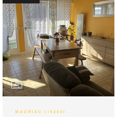
en faire une 2ème belle chambre. Chauffage
individuel électrique (radiateurs récents),
installation électrique récente, menuiserie et
porte d'entrée en double vitrage aluminium
côté rue. Local sécurisé par un rideau
mettalique manuel. Petite copropriété avec
toiture principale récente, communs bien
VOIR LE BIEN
entretenus, faibles charges. Une belle
opportunité d'aménager un appartement
unique, avec un extérieur, que ce soit pour une
résidence principale, un pied à terre ou un
investissement locatif. Peut également
convenir à des personnes à mobilité réduite.
MAURIAC (15200)