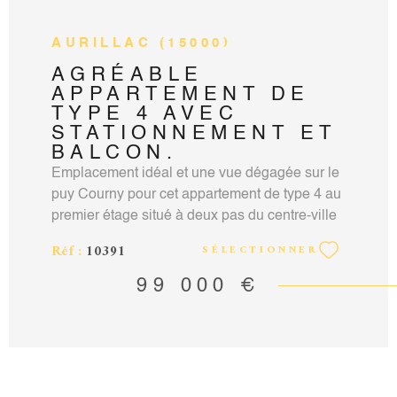
AURILLAC (15000)
AGRÉABLE
APPARTEMENT DE
TYPE 4 AVEC
STATIONNEMENT ET
BALCON.
Emplacement idéal et une vue dégagée sur le
puy Courny pour cet appartement de type 4 au
premier étage situé à deux pas du centre-ville
d'Aurillac, il saura vous séduire par ses
Réf :
10391
SÉLECTIONNER
volumes généreux et sa clarté. Composé d'une
entrée avec rangement desservant une
99 000 €
agréable pièce de vie lumineuse avec un
balcon exposé plein sud, d'une cuisine
séparée, de trois chambres, une salle d'eau et
un WC. Les plus : un stationnement privatif,
une cave, syndic bénévole. Un