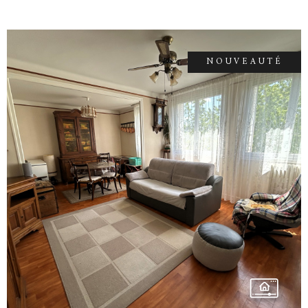
de la résidence complètent ce bien, idéal pour
un premier achat ou un investissement locatif.
Philippe ARJALIES 06 72 70 41 27 Agent
Commercial Indépendant N° 914 720 040 000
NOUVEAUTÉ
15 Mail :
arjalies.accord.immobilier@gmail.com
VOIR LE BIEN