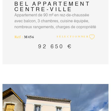
BEL APPARTEMENT
CENTRE-VILLE
Appartement de 90 m² en rez-de-chaussée
avec balcon, 3 chambres, cuisine équipée,
nombreux rangements, charges de copropriété
2 400 € (entretien des communs, eau chaude
Réf :
M456
SÉLECTIONNER
eau froide, chauffage au sol électrique
compris). Taxe foncière 2000 €. Une place de
92 650 €
parking extérieure et une cave complètent ce
bien. Contact: Vincent Martin-Noille agent
commercial RCS Aurillac n°351924451 carte
professionnelle 15012018000031880 mail:
vincentmartinnoille@hotmail.fr tel:
0471690322 0611395208. Montant des
honoraires charges vendeur sur notre site
accord-immobilier15.com.