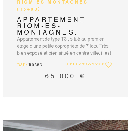
RIOM ES MONTAGNES
(15400)
APPARTEMENT
RIOM-ES-
MONTAGNES.
Appartement de type T3 , situé au premier
étage d'une petite copropriété de 7 lots. Trés
bien exposé et bien situé en centre ville, il est
composé d'une cuisine équipée, salon, salle à
Réf :
R0283
SÉLECTIONNER
manger avec cheminée en pierres, 2 chambres
avec placards (dont une avec un point d'eau).
65 000 €
Salle de bain ,wc séparé avec lave main.
Double vitrage, cave, interphone,
stationnement facile à proximité, vendu libre.
La taxe foncière est de 792€, les charges de
1904€ comprenant: l'eau , le chauffage au
fioul , électricité des communs. Pas de
procédures en cours. Plus de photos sur notre
site www.accord-immobilier15.com Honoraires