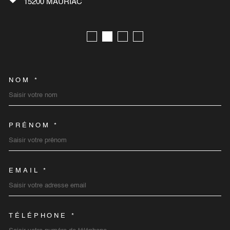
5200
MAURIAC
1540
NOM *
TRAD_MELTEM_VOSCOORD
PRÉNOM *
EMAIL *
TÉLÉPHONE *