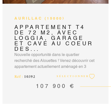
AURILLAC (15000)
APPARTEMENT T4
DE 72 M2, AVEC
LOGGIA, GARAGE
ET CAVE AU COEUR
DES...
Nouvelle opportunité dans le quartier
recherché des Alouettes ! Venez découvrir cet
appartement actuellement aménagé en 3
pièces, au 4e et dernier étage, très lumineux,
Réf :
10392
SÉLECTIONNER
avec une vue lointaine sur la verdure. Il se
compose d'une pièce à vivre (salon/salle à
107 900 €
manger) de 25 m2, de deux chambres de 12
m2 et 9.50 m2, dont une avec un grand
placard, d'une cuisine séparée et aménagée
donnant sur la loggia exposée sud-est, d'une