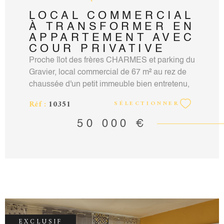
LOCAL COMMERCIAL
À TRANSFORMER EN
APPARTEMENT AVEC
COUR PRIVATIVE
Proche îlot des frères CHARMES et parking du
Gravier, local commercial de 67 m² au rez de
chaussée d'un petit immeuble bien entretenu,
pouvant aisément être transformé en
Réf :
10351
SÉLECTIONNER
appartement. Une pièce principale de 24 m²
sur rue qui pourrait devenir un agréable séjour,
50 000 €
un espace de 15 m² attenant avec cantou et
souillarde, déjà alimenté en eau, qu'on
imagine en une vaste cuisine dinatoire, une
chambre avec douche donnant sur une cour
privative à aménager, wc séparé, une pièce de
10 m² actuellement à usage de salle d'eau -
buanderie qui peut communiquer avec une
pièce au 1er étage à rénover entièrement pour
EXCLUSIF