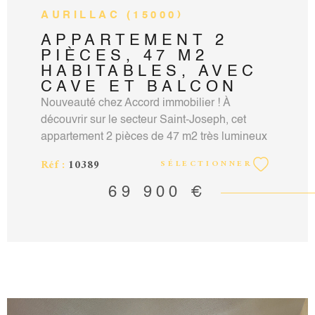
AURILLAC (15000)
APPARTEMENT 2
PIÈCES, 47 M2
HABITABLES, AVEC
CAVE ET BALCON
Nouveauté chez Accord immobilier ! À
découvrir sur le secteur Saint-Joseph, cet
appartement 2 pièces de 47 m2 très lumineux
au 1er étage d'une copropriété calme et
Réf :
10389
SÉLECTIONNER
sécurisée, à proximité des commerces, des
écoles et des bus. Il se compose d'une pièce
69 900 €
de vie de 18 m2 donnant l'accès au balcon
exposé côté Est, d'une cuisine indépendante
avec une arrière-cuisine, d'une chambre de 10
m2 avec placard, d'une salle d'eau avec
douche et meuble vasque, ainsi qu'une grande
entrée avec placard et un WC indépendant. Le
chauffage est au gaz de ville avec la chaudière