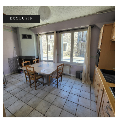
rafraîchissement est à prévoir pour lui donner
une seconde jeunesse. Contact : Yoann
Delpon 06.62.79.25.11 Mail: yoanndelpon-
EXCLUSIF
accordimmobilier@outlook.fr
VOIR LE BIEN