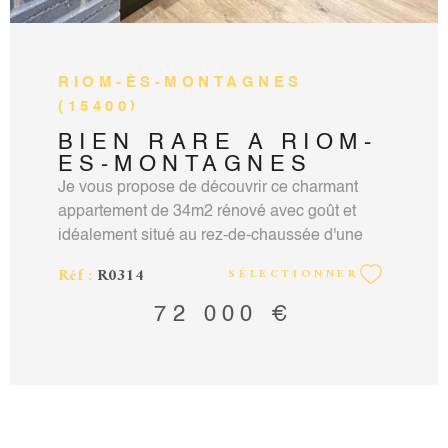
Les informations sur les risques auxquels ce
bien est exposé sont disponibles sur le site
Géorisques
RIOM-ÈS-MONTAGNES
(15400)
BIEN RARE A RIOM-
ES-MONTAGNES
Je vous propose de découvrir ce charmant
appartement de 34m2 rénové avec goût et
idéalement situé au rez-de-chaussée d'une
résidence calme et bien entretenue à quelques
Réf :
R0314
SÉLECTIONNER
pas des commerces et services de proximité.
Magnifique appartement dont la distribution
72 000 €
des pièces est optimisée, qui se compose d'un
agréable séjour ouvert sur une cuisine
moderne amenagée et équipée, une chambre
avec rangements sur mesure, une salle d'eau
avec wc et une entrée avec un grand placard.