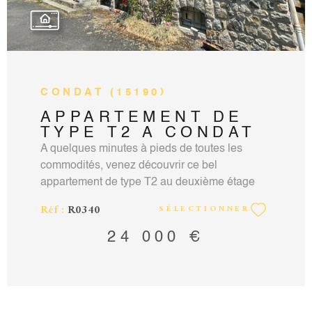
CONDAT (15190)
APPARTEMENT DE
TYPE T2 A CONDAT
A quelques minutes à pieds de toutes les
commodités, venez découvrir ce bel
appartement de type T2 au deuxième étage
d'un charmant immeuble avec une vue
Réf :
R0340
SÉLECTIONNER
dégagée sur le village de CONDAT. A rénover
entièrement, cet appartement se compose
24 000 €
d'une entrée, d'un séjour, d'une cuisine
séparée, d'une belle chambre et d'une salle de
bains avec WC. Une cave, un grenier et une
parcelle de terrain privative de 68m2 à l'arrière