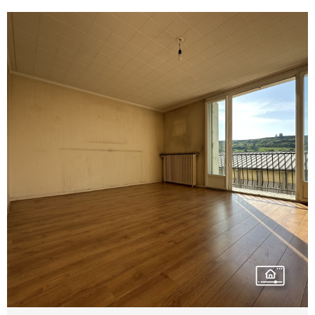
Vendu meublé, ce bien représente une belle
opportunité si vous avez un projet
d'investissement locatif avec la possibilité
d'avoir un pied-à-terre en Pays Gentiane ou de
concrétiser un premier achat. Philippe
ARJALIES 06 72 70 41 27 Agent Commercial
Indépendant N° 914 720 040 00015 Mail :
arjalies.accord.immobilier@gmail.com
VOIR LE BIEN