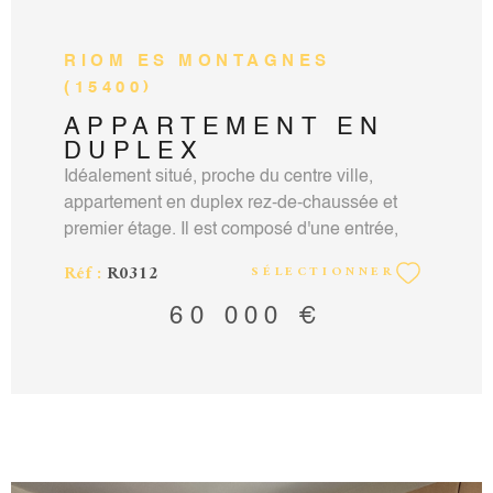
RIOM ES MONTAGNES
(15400)
APPARTEMENT EN
DUPLEX
Idéalement situé, proche du centre ville,
appartement en duplex rez-de-chaussée et
premier étage. Il est composé d'une entrée,
cuisine ouverte, salon, salle à manger. A
Réf :
R0312
SÉLECTIONNER
l'étage : une chambre, un bureau, dressing,
salle de bain , wc. Cave commune, simple
60 000 €
vitrage, piéce de vie et double vitrage au
premier étage, chauffage central fioul et
cheminée bois. Petite copropriété de 2 lots,
pas de syndic. Foncier : 800€. Honoraires à la
charge du vendeur. Contact Cédric DUMAS
Tél: 06.68.91.79.61 Mail: