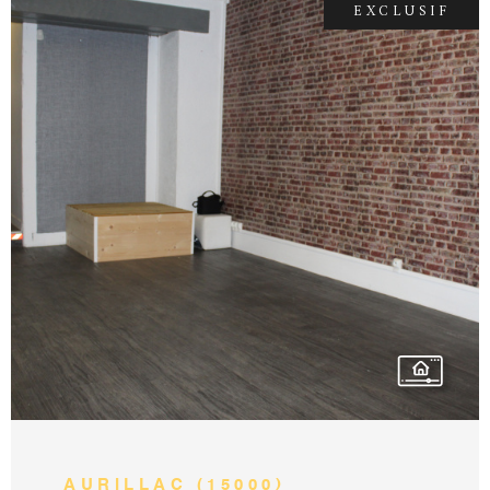
EXCLUSIF
à la charge des vendeurs. Contact Cédric
DUMAS Tél: 06.68.91.79.61 Mail:
dumas.accord.immobilier@gmail.com Agent
commercial indépendant N° 908 172 331
VOIR LE BIEN
AURILLAC (15000)