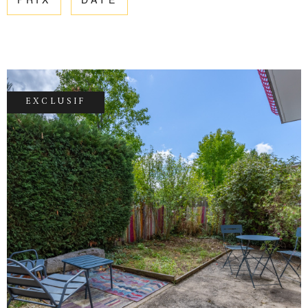
PRIX
DATE
ESTIMATIO
CHAMPS
TEXTE
RÉFÉRENCE
GESTION
PARTICULARITÉ
OFFRES D'
PARTICULARITÉ
EXCLUSIF
CONTACT
RECHERCHER
VOIR LE BIEN