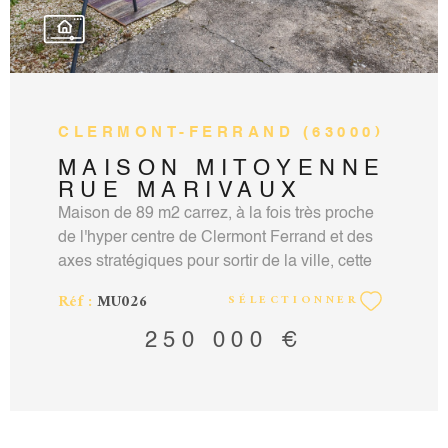
CLERMONT-FERRAND (63000)
MAISON MITOYENNE
RUE MARIVAUX
Maison de 89 m2 carrez, à la fois très proche
de l'hyper centre de Clermont Ferrand et des
axes stratégiques pour sortir de la ville, cette
maison vous propose en rez de chaussée un
Réf :
MU026
SÉLECTIONNER
grand garage, une chambre avec des
sanitaires privatifs, un espace utilisé jusque là
250 000 €
en bureau avec accès sur le jardin très cosy : à
l'abri des regards, au calme et simple en
entretien. Un grand hall d'entrée lumineux
vous conduit à l'étage, où vous trouverez un