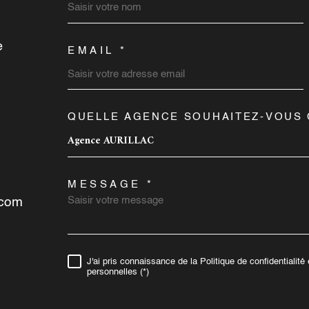
e
EMAIL *
QUELLE AGENCE SOUHAITEZ-VOUS 
TRAD_MELTEM_VOR
AGENCE RIOM ES
AG
MONTAGNES
Agence AURILLAC
04 71 43 38 86
MESSAGE *
.com
accordimmobilierriom15@gmail.com
8 rue du Onze Novembre
J'ai pris connaissance de la Politique de confidentialit
RÈGLEMENTATION
15400
RIOM ES MONTAGNES
personnelles (*)