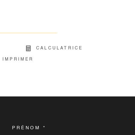
R
CALCULATRICE
IMPRIMER
PRÉNOM *
COORDONNEES