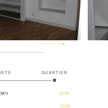
IÉTÉ
QUARTIER
(M²)
30 M²
NON