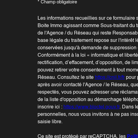
* Champ obligatoire
Les informations recueillies sur ce formulaire 
Boite Immo agissant comme Sous-traitant du tr
de l'Agence / du Réseau qui reste Responsab
base légale du traitement repose sur l'intérêt 
conservées jusqu'à demande de suppression e
Conformément à la loi « informatique et libert
rectification, d’effacement, d’opposition, de li
pouvez retirer votre consentement à tout mome
Réseau. Consultez le site
https://cnil.fr/fr
pour p
après avoir contacté l'Agence / le Réseau, que
respectés, vous pouvez adresser une réclamat
de la liste d'opposition au démarchage téléph
inscrire ici :
https://www.bloctel.gouv.fr
. Dans l
personnelles, nous vous invitons à ne pas in
saisie libre.
Ce site est protégé par reCAPTCHA, les
Poli