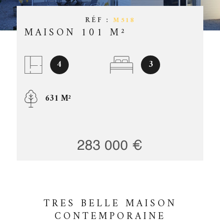
ESTIMATIO
CHAMPS
TEXTE
RÉF :
M518
MAISON 101 M²
RÉFÉRENCE
GESTION
PARTICULARITÉ
OFFRES D'
4
3
PARTICULARITÉ
CONTACT
631 M²
RECHERCHER
283 000 €
TRES BELLE MAISON
CONTEMPORAINE