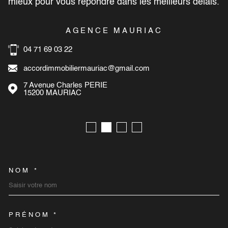
mieux pour vous répondre dans les meilleurs délais.
AGENCE MAURIAC
04 71 69 03 22
accordimmobiliermauriac@gmail.com
7 Avenue Charles PERIE
15200
MAURIAC
NOM *
TRAD_MELTEM_VOSCOORD
PRÉNOM *