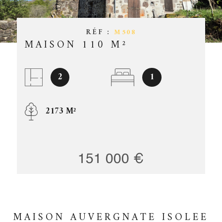
ESTIMATIO
CHAMPS
TEXTE
RÉF :
M508
RÉFÉRENCE
GESTION
MAISON 110 M²
PARTICULARITÉ
OFFRES D'
PARTICULARITÉ
2
1
CONTACT
RECHERCHER
2173 M²
151 000 €
MAISON AUVERGNATE ISOLEE