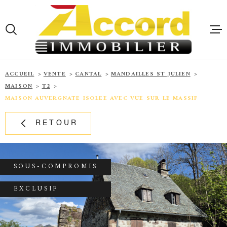
Aller
Aller
Aller
Aller
à
à
au
au
:
la
menu
contenu
VOTRE
recherche
principal
RECHERCHE
ACCUEIL
ACCUEIL
VENTE
CANTAL
MANDAILLES ST JULIEN
MAISON
T2
TYPE
D'OFFRE
ACHETER
MAISON AUVERGNATE ISOLEE AVEC VUE SUR LE MASSIF
QUI SOMME
TYPE
RETOUR
TYPE DE BIEN
DE
NOS BIENS
BIEN
VENTE
VILLE
SOUS-COMPROMIS
NOS BIENS
LOCATION
CHAMPS
TEXTE
EXCLUSIF
ALERTE E-
CHAMPS
TEXTE