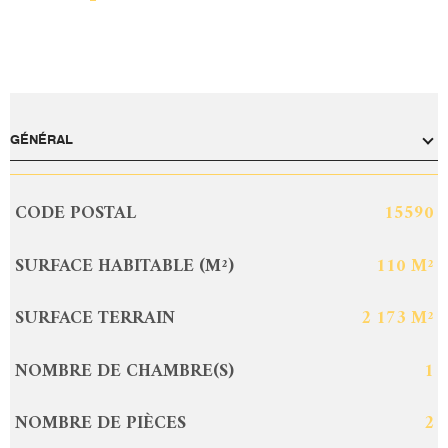
GÉNÉRAL
CODE POSTAL
15590
Caractérisque
Valeurs
SURFACE HABITABLE (M²)
110 M²
SURFACE TERRAIN
2 173 M²
NOMBRE DE CHAMBRE(S)
1
NOMBRE DE PIÈCES
2