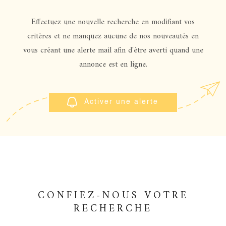
ESTIMATIO
CHAMPS
TEXTE
Effectuez une nouvelle recherche en modifiant vos
RÉFÉRENCE
GESTION
critères et ne manquez aucune de nos nouveautés en
vous créant une alerte mail afin d'être averti quand une
PARTICULARITÉ
annonce est en ligne.
OFFRES D'
PARTICULARITÉ
CONTACT
RECHERCHER
Activer une alerte
CONFIEZ-NOUS VOTRE
RECHERCHE