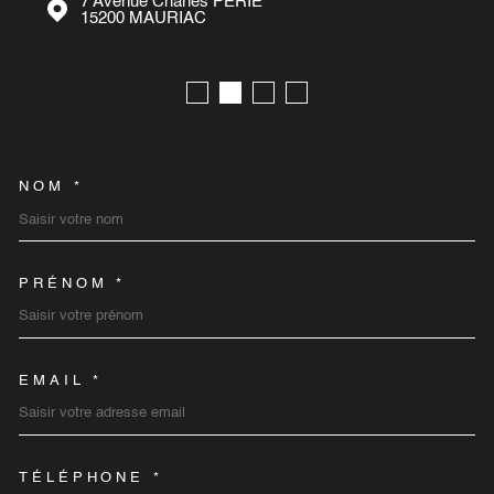
7 Avenue Charles PERIE
15200
MAURIAC
NOM *
TRAD_MELTEM_VOSCOORD
PRÉNOM *
EMAIL *
TÉLÉPHONE *