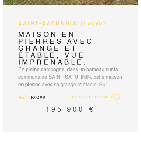
SAINT-SATURNIN (15190)
MAISON EN
PIERRES AVEC
GRANGE ET
ÉTABLE, VUE
IMPRENABLE.
En pleine campagne, dans un hameau sur la
commune de SAINT-SATURNIN, belle maison
en pierres avec sa grange et étable. Sur
6027m² de terrain, exposée plein sud, sans vis
Réf :
R0299
SÉLECTIONNER
à vis, vue imprenable sur la campagne
environnante . Des travaux importants ont été
195 900 €
réalisés, toutes les menuiseries en aluminium.
Le bien est composé d'une piéce de vie avec
cuisine ouverte, salon, salle à manger avec
Cantou et poêle à granulés, coin souillarde ,