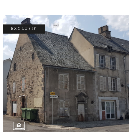
bureau, salled'eau/wc. A l'étage, un palier
dessert 3 belles chambres et un accès à la
grange pouvant être transformée en habitation
. Dans le terrain, deux fours à pain à
EXCLUSIF
réhabiliter. Sans oublier une cave avec son
puit qui compléte ce bien. Gîte en place qui
génère un bon chiffre d'affaire avec une
possibilité de développement. Belle
opportunité , à ne pas rater ! plus de photos sur
notre site www.accord-immobilier15.com
Honoraires à la charge du vendeur Contact
VOIR LE BIEN
Cédric DUMAS Tél: 06.68.91.79.61 Mail :
dumas.accord.immobilier@gmail.com Agent
commercial indépendant N° 908 172 331 CPI
N° 1501 2018 000 031 880.