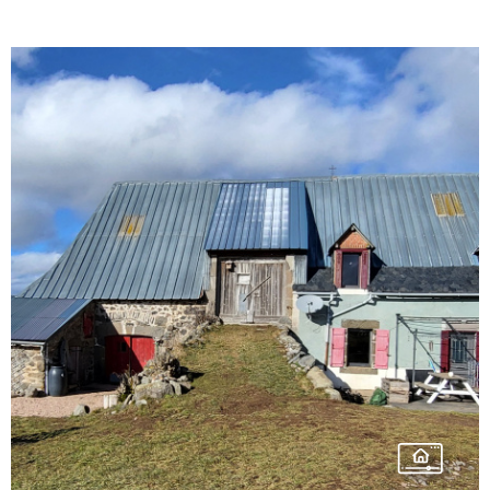
Plus de photos sur notre site www.accord-
immobilier@gmail.com Contact Cédric
DUMAS Tél: 06.68.91.79.61 Mail:
dumas.accord.immobilieràgmail.com Agent
commercail indépendant N° 908 172 331 CPI
N° 1501 2018 000 031 880.
VOIR LE BIEN