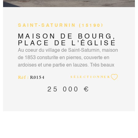
SAINT-SATURNIN (15190)
MAISON DE BOURG,
PLACE DE L'ÉGLISE
Au coeur du village de Saint-Saturnin, maison
de 1853 consturite en pierres, couverte en
ardoises et une partie en lauzes. Très beaux
volumes et beaucoup de lumière. Au RDC,
Réf :
R0154
SÉLECTIONNER
une entrée avec une cuisine (Cantou), salle à
manger , salon, cave ; A l'étage, 3 grandes
25 000 €
chambres (une avec un point d'eau) et un
accés aux combles (aménageables).
Mitoyenne d'un coté, pas de garage ni de
terrain. Ancien chauffage fioul ( plus de
chaudière), reliée à l'eau et l'électricité.
Honoraires à la charge du vendeur. Contact