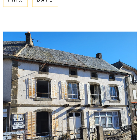
PRIX
DATE
ESTIMATIO
CHAMPS
TEXTE
RÉFÉRENCE
GESTION
PARTICULARITÉ
OFFRES D'
PARTICULARITÉ
CONTACT
RECHERCHER
VOIR LE BIEN