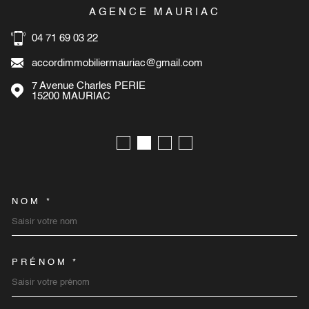
AGENCE MAURIAC
04 71 69 03 22
accordimmobiliermauriac@gmail.com
7 Avenue Charles PERIE
15200
MAURIAC
NOM *
TRAD_MELTEM_VOSCOORD
PRÉNOM *