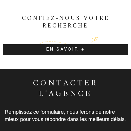
Cédric DUMAS Tél: 06.68.91.79.61 Mail:
dumas.accord.immobilier@gmail.com Agent
commercial indépendant N° 908 172 331 CPI
CONFIEZ-NOUS VOTRE
N° 1501 2018 000 031 880.
RECHERCHE
EN SAVOIR +
CONTACTER
L'AGENCE
Remplissez ce formulaire, nous ferons de notre
mieux pour vous répondre dans les meilleurs délais.