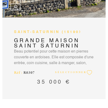
SAINT-SATURNIN (15190)
GRANDE MAISON
SAINT SATURNIN
Beau potentiel pour cette maison en pierres
couverte en ardoises. Elle est composée d'une
entrée, coin cuisine, salle à manger, salon,
chambre. A l'étage, 3 chambres ,une salle de
Réf :
R0307
SÉLECTIONNER
bain/wc. Combles aménageables. Devant de
porte clôturé, grand garage et cave. Prévoir
35 000 €
travaux de toiture (devis réalisé à 17 000€,
une partie deja faite), pas de système de
chauffage dans la maison ,relié au tout à
l'égout. Honoraires à la charge du vendeur