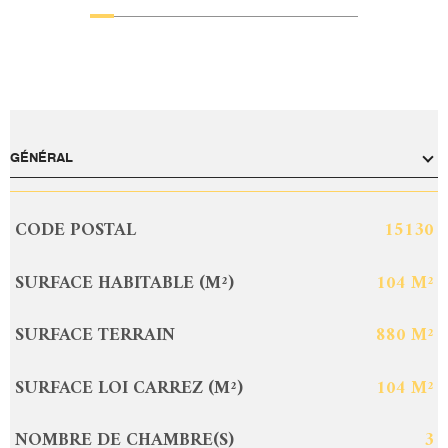
GÉNÉRAL
CODE POSTAL
15130
Caractérisque
Valeurs
SURFACE HABITABLE (M²)
104 M²
SURFACE TERRAIN
880 M²
SURFACE LOI CARREZ (M²)
104 M²
NOMBRE DE CHAMBRE(S)
3