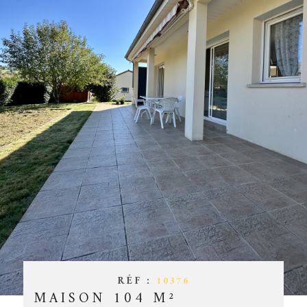
ESTIMATIO
CHAMPS
TEXTE
RÉFÉRENCE
GESTION
PARTICULARITÉ
OFFRES D'
PARTICULARITÉ
CONTACT
RECHERCHER
RÉF :
10376
MAISON 104 M²