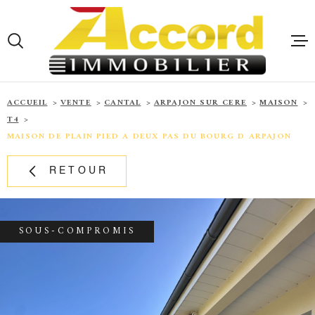
Aller
Aller
Aller
Aller
à
à
au
au
:
la
menu
contenu
VOTRE
recherche
principal
RECHERCHE
ACCUEIL
ACCUEIL
VENTE
CANTAL
ARPAJON SUR CERE
MAISON
T4
TYPE
D'OFFRE
ACHETER
MAISON DE PLAIN PIED A DEUX PAS DU BOURG D ARPAJON
QUI SOMME
TYPE
RETOUR
TYPE DE BIEN
DE
NOS BIENS
BIEN
VENTE
VILLE
SOUS-COMPROMIS
NOS BIENS
LOCATION
CHAMPS
TEXTE
ALERTE E-
CHAMPS
TEXTE