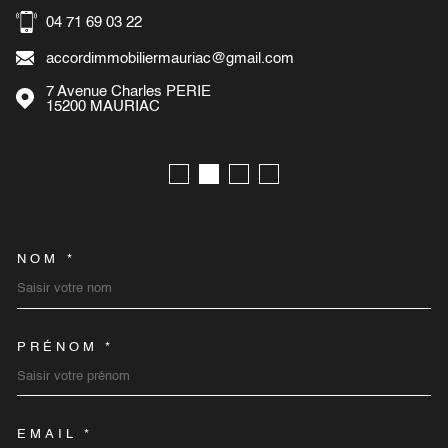
04 71 69 03 22
accordimmobiliermauriac@gmail.com
7 Avenue Charles PERIE
15200
MAURIAC
NOM *
TRAD_MELTEM_VOSCOORD
PRÉNOM *
EMAIL *