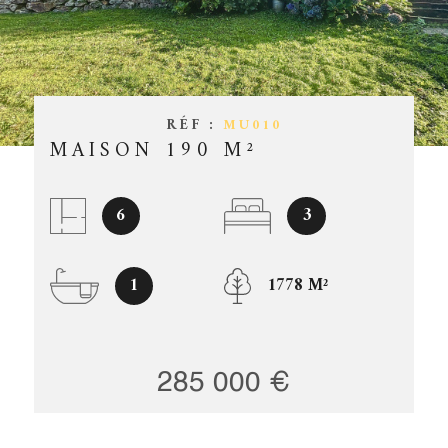
ESTIMATIO
CHAMPS
TEXTE
RÉFÉRENCE
GESTION
PARTICULARITÉ
RÉF :
MU010
OFFRES D'
PARTICULARITÉ
MAISON 190 M²
CONTACT
RECHERCHER
6
3
1
1778 M²
285 000 €