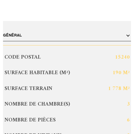
GÉNÉRAL
CODE POSTAL
15240
Caractérisque
Valeurs
SURFACE HABITABLE (M²)
190 M²
SURFACE TERRAIN
1 778 M²
NOMBRE DE CHAMBRE(S)
3
NOMBRE DE PIÈCES
6