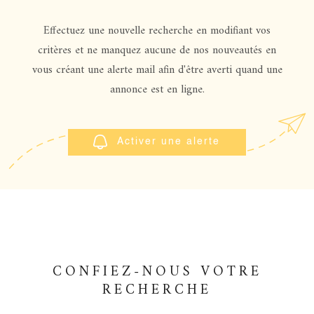
ESTIMATIO
CHAMPS
TEXTE
Effectuez une nouvelle recherche en modifiant vos
RÉFÉRENCE
GESTION
critères et ne manquez aucune de nos nouveautés en
vous créant une alerte mail afin d'être averti quand une
PARTICULARITÉ
annonce est en ligne.
OFFRES D'
PARTICULARITÉ
CONTACT
RECHERCHER
Activer une alerte
CONFIEZ-NOUS VOTRE
RECHERCHE