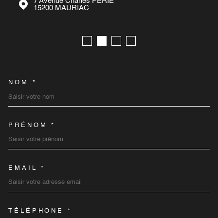
7 Avenue Charles PERIE
15200
MAURIAC
NOM *
TRAD_MELTEM_VOSCOORD
PRÉNOM *
EMAIL *
TÉLÉPHONE *