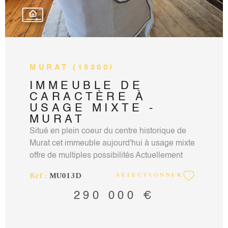
MURAT (15300)
IMMEUBLE DE
CARACTÈRE À
USAGE MIXTE -
MURAT
Situé en plein coeur du centre historique de
Murat cet immeuble aujourd'hui à usage mixte
offre de multiples possibilités Actuellement
exploité en Chambres d'hôtes, bar restaurant,
Réf :
MU013D
SÉLECTIONNER
avec une activité très saine, ce bien élégant et
de belle taille permet d'envisager de
290 000 €
nombreuses possibilités: soit dans la
continuité de ces chambres d'hôtes dans un