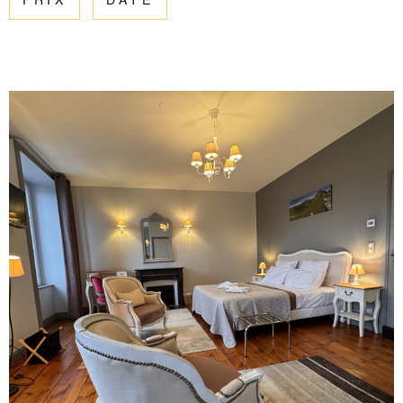
PRIX
DATE
ESTIMATIO
CHAMPS
TEXTE
RÉFÉRENCE
GESTION
PARTICULARITÉ
OFFRES D'
PARTICULARITÉ
CONTACT
RECHERCHER
VOIR LE BIEN