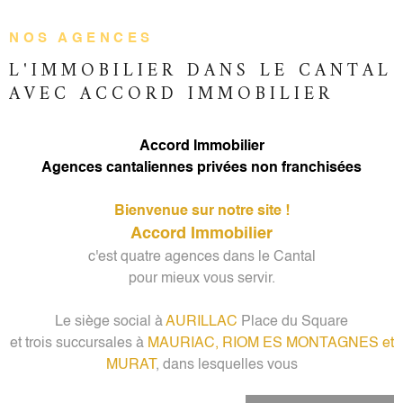
ESTIMATIO
CHAMPS
TEXTE
NOS AGENCES
RÉFÉRENCE
GESTION
L'IMMOBILIER DANS LE CANTAL
AVEC ACCORD IMMOBILIER
PARTICULARITÉ
OFFRES D'
PARTICULARITÉ
Accord Immobilier
CONTACT
Agences cantaliennes privées non franchisées
RECHERCHER
Bienvenue sur notre site !
Accord Immobilier
c'est quatre agences dans le Cantal
pour mieux vous servir.
Le siège social à
AURILLAC
Place du Square
et trois succursales à
MAURIAC,
RIOM ES MONTAGNES et
MURAT
, dans lesquelles vous
accueillent
neuf collaborateurs expérimentés et fins