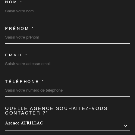
NOM *
TRAD_MELTEM_VOSCOORD
PRÉNOM *
EMAIL *
TÉLÉPHONE *
QUELLE AGENCE SOUHAITEZ-VOUS
TRAD_MELTEM_VOREDEMA
CONTACTER ?*
Agence AURILLAC