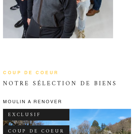
Nous sommes spécialisés dans la vente
de
biens immobiliers anciens
aux particuliers :
maisons, appartements, immeubles ; mais aussi dans
la vente de
biens agricoles
ou de
locaux professionnels.
Nous vous proposons également un service de gestion
locative à AURILLAC.
Quelque soit votre projet, notre objectif est
COUP DE COEUR
de vous satisfaire, toujours dans le souci de vos intérêts.
NOTRE SÉLECTION
DE BIENS
Comptez sur notre professionnalisme.
MOULIN A RENOVER
Merci de votre confiance.
EXCLUSIF
COUP DE COEUR