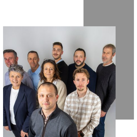
connaisseurs de leur territoire.
L' Etat d'Esprit
de notre équipe,
c'est d'abord
le choix de la transparence.
La volonté d'expliquer à nos clients,
Vendeurs comme Acquéreurs,
le fonctionnement réel
du marché immobilier cantalien et ses spécificités locales.
Notre devoir de conseil nous amène à vous expliquer
à vous,
Vendeurs,
notre méthode de travail
et les nombreux intérêts qu'elle vous offre ;
la meilleure façon de commercialiser votre bien
et à vous l'estimer de façon rigoureuse et argumentée.
Pour vous,
Acquéreurs,
nous avons le devoir de vous
assurer un prix d'achat correspondant au prix du marché et
de vous le justifier, de vous conseiller sur son état, sur son
environnement juridique et de vous accompagner jusqu'à la
vente définitive.