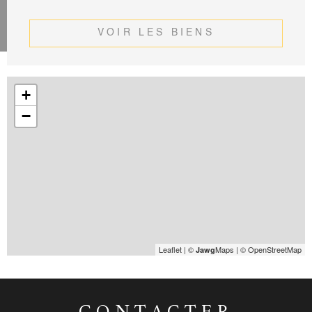
VOIR LES BIENS
+
−
Leaflet
|
©
Maps
|
© OpenStreetMap
Jawg