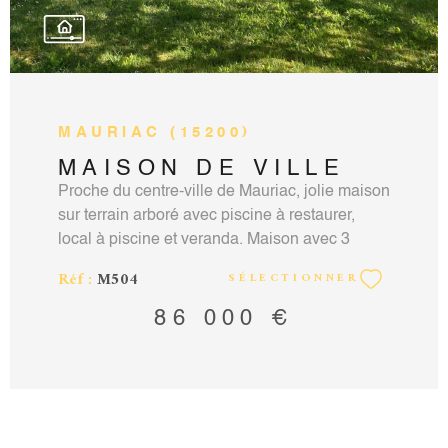
MAURIAC (15200)
MAISON DE VILLE
Proche du centre-ville de Mauriac, jolie maison
sur terrain arboré avec piscine à restaurer,
local à piscine et veranda. Maison avec 3
chambres, un grand salon avec accès
Réf :
M504
SÉLECTIONNER
veranda, une cuisine, une salle d'eau. Grand
grenier aménageable, un sous-sol comprenant
86 000 €
un espace bureau et un grand garage atelier.
Contact : Vincent Martin-Noille agent
commercial RCS Aurillac n°351924451 carte
professionnelle 15012018000031880 mail :
vincentmartinnoille@hotmail.fr tel :