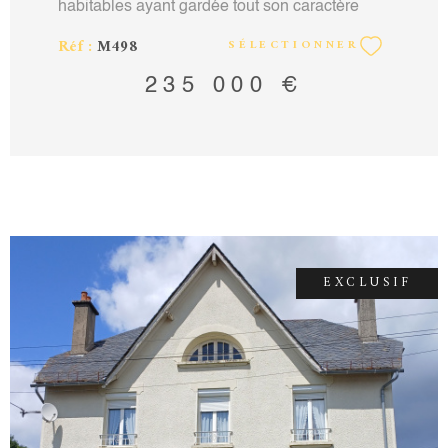
habitables ayant gardée tout son caractère
d'origine, vue sur les montagnes, maison
Réf :
M498
SÉLECTIONNER
ensoleillée toute la journée. Grand parc arboré
de 2524m² avec un puit. Maison composée en
235 000 €
rez-de-chaussée : d'un garage, chaufferie,
buanderie, un vide-sanitaire et deux caves. Au
premier étage : un séjour donnant sur une
terrasse, une cuisine équipée fermée et une
chambre. Au deuxième étage : trois chambres
et une salle de bain. Au troisième étage: deux
pièces et deux greniers. Toiture refaite en
2011, chauffage central fuel (chaudière
EXCLUSIF
ancienne), rénovation intérieure en 2006
(électricité, peinture, cuisine), assainissement
communal. Contact: Vincent Martin-Noille
agent commercial RCS Aurillac N°351924451
carte professionnelle 15012018000031880
mail: vincentmartinnoille@hotmail.fr tel:
0471690322 0611395208. Montant des