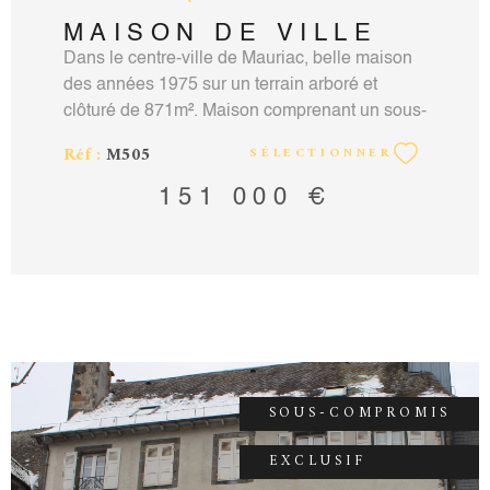
MAISON DE VILLE
Dans le centre-ville de Mauriac, belle maison
des années 1975 sur un terrain arboré et
clôturé de 871m². Maison comprenant un sous-
sol avec garage, chaufferie, chambre. Une
Réf :
M505
SÉLECTIONNER
pièce de vie et une cuisine avec accès sur la
terrasse, trois chambres et une salle de bain.
151 000 €
Un grenier de 100m² aménageable. Contact :
Vincent Martin-Noille agent commercial RCS
Aurillac n° 351924451 carte professionnelle
15012018000031880 mail:
vincentmartinnoille@hotmail.fr tel :
0471690322 0611395208. Montant des
honoraires charge vendeur sur notre site
accord-immobilier15.com.
SOUS-COMPROMIS
EXCLUSIF