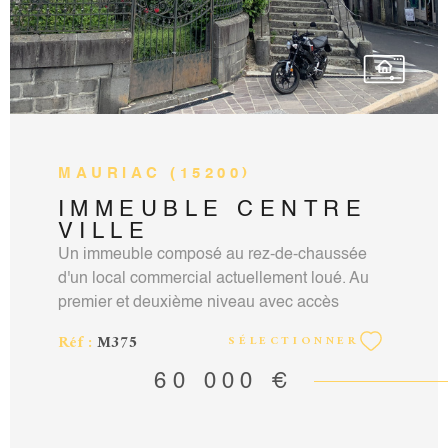
MAURIAC (15200)
IMMEUBLE CENTRE
VILLE
Un immeuble composé au rez-de-chaussée
d'un local commercial actuellement loué. Au
premier et deuxième niveau avec accès
indépendant un appartement de 160m² (une
Réf :
M375
SÉLECTIONNER
pièce de vie, 4 chambres, terrasse, grenier).
contact: Vincent martin-Noille agent
60 000 €
commercial RCS Aurillac N°351924451 carte
professionnelle 15012018000031880 e-mail:
vincentmartinnoille@hotmail.fr tel: