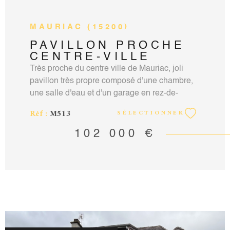
MAURIAC (15200)
PAVILLON PROCHE
CENTRE-VILLE
Très proche du centre ville de Mauriac, joli
pavillon très propre composé d'une chambre,
une salle d'eau et d'un garage en rez-de-
chaussée. A l'étage : 3 chambres, une pièce de
Réf :
M513
SÉLECTIONNER
vie, une cuisine et une salle d'eau. Le bien est
situé sur un terrain de 592m². Contact : Vincent
102 000 €
Martin-Noille agent commercial RCS Aurillac
N°351924451 carte professionnelle
15012018000031880 mail :
vincentmartinnoille@hotmail.fr tel :
0471690322 0611395208. Montant des
honoraires charge vendeur sur notre site
accord-immobilier15.com.