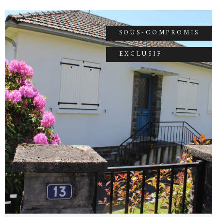
0471690322 0611395208. Montant des
honoraires charge vendeur sur notre site
accord-immobilier15.com.
SOUS-COMPROMIS
EXCLUSIF
VOIR LE BIEN