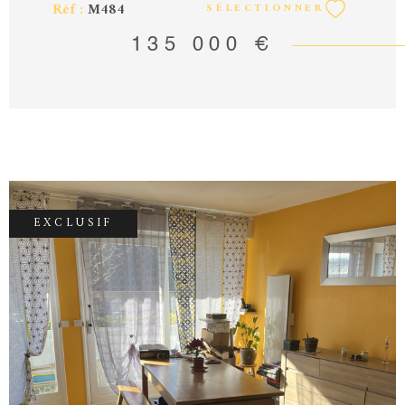
Réf :
M484
SÉLECTIONNER
commercial RCS Aurillac n°351924451 carte
professionnelle 15012018000031880 mail:
135 000 €
vincentmartinnoille@hotmail.fr tel:
0471690322 0611395208. Montant des
honoraires charge vendeur sur notre site
accord-immobilier15.com.
EXCLUSIF
VOIR LE BIEN