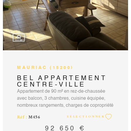
MAURIAC (15200)
BEL APPARTEMENT
CENTRE-VILLE
Appartement de 90 m² en rez-de-chaussée
avec balcon, 3 chambres, cuisine équipée,
nombreux rangements, charges de copropriété
2 400 € (entretien des communs, eau chaude
Réf :
M456
SÉLECTIONNER
eau froide, chauffage au sol électrique
compris). Taxe foncière 2000 €. Une place de
92 650 €