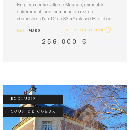
En plein centre-ville de Mauriac, immeuble
entièrement loué, composé en rez-de-
chaussée : d'un T2 de 33 m² (classé E) et d'un
T3 de 42 m² (classé E). Au premier étage : un
Réf :
M500
SÉLECTIONNER
T4 de 90 m² (classé E), au deuxième étage :
deux T3 de 43 m² (classé D) et au troisième
256 000 €
étage : un T4 en duplex de 84m² (classé D) et
d'un T3 en duplex de 60 m² (classé D). Les
deux appartements du rez-de-chaussée et
celui du premier étage sont alimentés par un
chauffage central fuel, et les quatre autres
appartements sont alimentés par un chauffage
électrique individuel. Appartements en bon
état, caves individuelles, cours intérieure.
EXCLUSIF
Loyer annuel avec charges de 29 724 €, taxe
foncière de 6800€. Contact: Vincent Martin-
COUP DE COEUR
Noille agent commercial RCS Aurillac
n°351924451 carte professionnelle