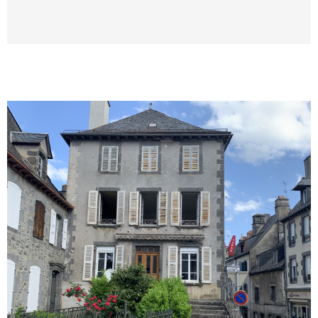
parking extérieure et une cave complètent ce
bien. Contact: Vincent Martin-Noille agent
commercial RCS Aurillac n°351924451 carte
professionnelle 15012018000031880 mail:
vincentmartinnoille@hotmail.fr tel:
0471690322 0611395208. Montant des
honoraires charges vendeur sur notre site
accord-immobilier15.com.
VOIR LE BIEN