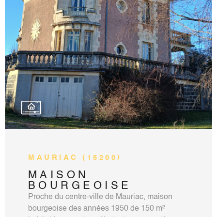
15012018000031880 mail:
vincentmartinnoille@hotmail.fr tel:
0471690322 0611395208. Montant des
VOIR LE BIEN
honoraires charge vendeur sur notre site
accord-immobilier15.com.
MAURIAC (15200)
MAISON
BOURGEOISE
Proche du centre-ville de Mauriac, maison
bourgeoise des années 1950 de 150 m²