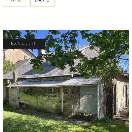
PRIX
DATE
ESTIMATIO
CHAMPS
TEXTE
RÉFÉRENCE
GESTION
PARTICULARITÉ
OFFRES D'
PARTICULARITÉ
EXCLUSIF
CONTACT
RECHERCHER
VOIR LE BIEN