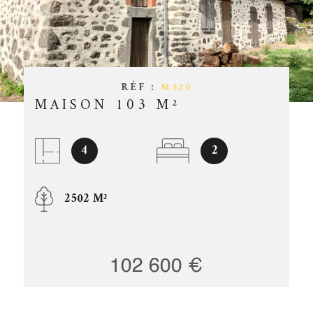
ESTIMATIO
CHAMPS
TEXTE
RÉFÉRENCE
GESTION
PARTICULARITÉ
RÉF :
M520
OFFRES D'
PARTICULARITÉ
MAISON 103 M²
CONTACT
RECHERCHER
4
2
2502 M²
102 600 €