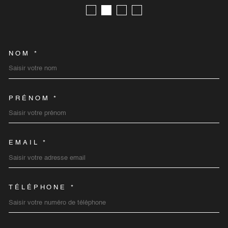
NOM *
TRAD_MELTEM_VOSCOORD
PRÉNOM *
EMAIL *
TÉLÉPHONE *