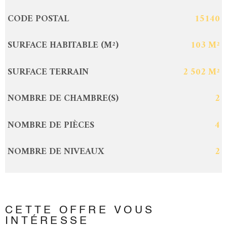
CODE POSTAL
15140
Caractérisque
Valeurs
SURFACE HABITABLE (M²)
103 M²
SURFACE TERRAIN
2 502 M²
NOMBRE DE CHAMBRE(S)
2
NOMBRE DE PIÈCES
4
NOMBRE DE NIVEAUX
2
CETTE OFFRE
VOUS
INTÉRESSE