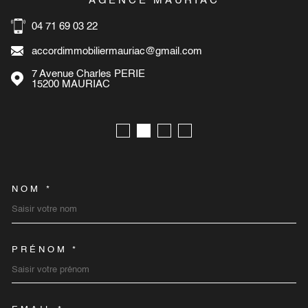
AGENCE MAURIAC
04 71 69 03 22
accordimmobiliermauriac@gmail.com
7 Avenue Charles PERIE
15200
MAURIAC
NOM *
TRAD_MELTEM_VOSCOORD
PRÉNOM *