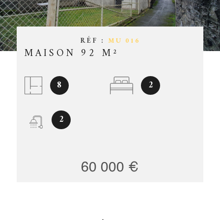
ESTIMATIO
CHAMPS
TEXTE
RÉFÉRENCE
GESTION
RÉF :
MU 016
MAISON 92 M²
PARTICULARITÉ
OFFRES D'
PARTICULARITÉ
8
2
CONTACT
RECHERCHER
2
60 000 €