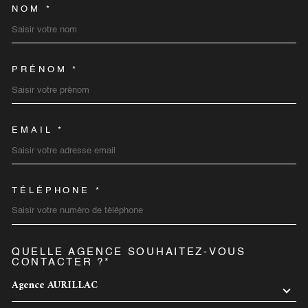
NOM *
TRAD_MELTEM_VOSCOORD
PRÉNOM *
EMAIL *
TÉLÉPHONE *
QUELLE AGENCE SOUHAITEZ-VOUS
TRAD_MELTEM_VOREDEMA
CONTACTER ?*
Agence AURILLAC