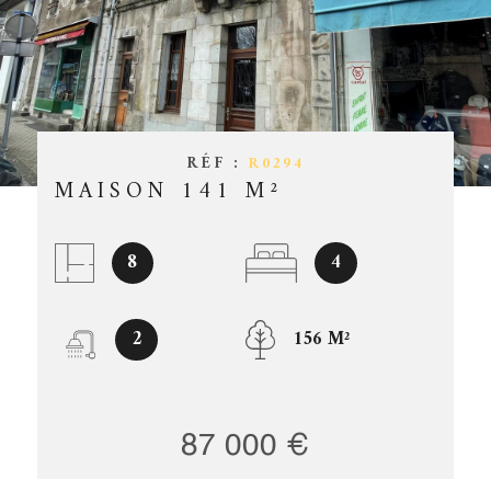
ESTIMATIO
CHAMPS
TEXTE
RÉFÉRENCE
GESTION
PARTICULARITÉ
OFFRES D'
PARTICULARITÉ
RÉF :
R0294
MAISON 141 M²
CONTACT
RECHERCHER
8
4
2
156 M²
87 000 €