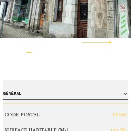
GÉNÉRAL
CODE POSTAL
15400
Caractérisque
Valeurs
SURFACE HABITABLE (M²)
141 M²