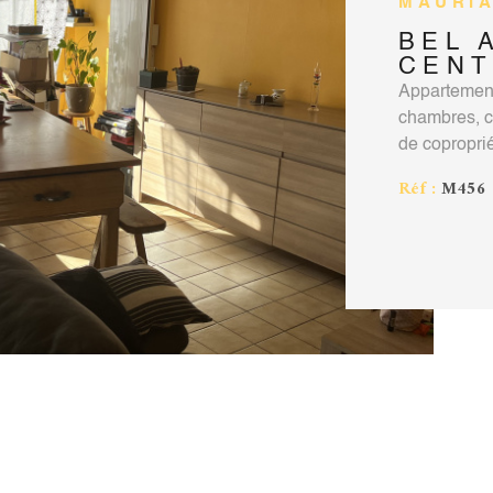
MAURIA
BEL 
CENT
Appartement
chambres, c
LE BIEN
de copropri
eau froide, 
Réf :
M456
foncière 20
cave complèt
agent comme
professionn
vincentmart
0611395208.
notre site 