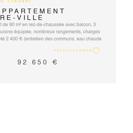
C (15200)
APPARTEMENT
RE-VILLE
 de 90 m² en rez-de-chaussée avec balcon, 3
uisine équipée, nombreux rangements, charges
été 2 400 € (entretien des communs, eau chaude
chauffage au sol électrique compris). Taxe
SÉLECTIONNER
00 €. Une place de parking extérieure et une
ent ce bien. Contact: Vincent Martin-Noille
92 650 €
rcial RCS Aurillac n°351924451 carte
elle 15012018000031880 mail:
innoille@hotmail.fr tel: 0471690322
 Montant des honoraires charges vendeur sur
accord-immobilier15.com.