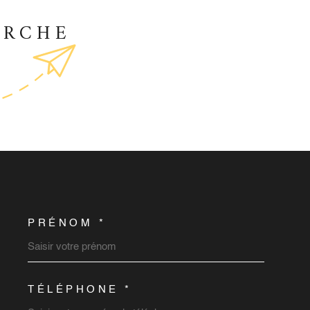
ERCHE
PRÉNOM *
COORDONNEES
TÉLÉPHONE *