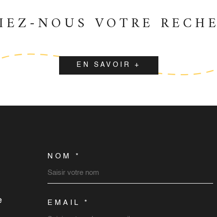
IEZ-NOUS VOTRE RECH
EN SAVOIR +
NOM *
TRAD_MELTEM_VOS
e
EMAIL *