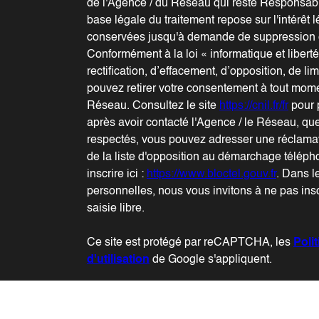
de l'Agence / du Réseau qui reste Responsab
base légale du traitement repose sur l'intérêt 
conservées jusqu'à demande de suppression e
Conformément à la loi « informatique et libert
rectification, d’effacement, d’opposition, de li
pouvez retirer votre consentement à tout mome
Réseau. Consultez le site
https://cnil.fr/fr
pour p
après avoir contacté l'Agence / le Réseau, que
respectés, vous pouvez adresser une réclamat
de la liste d'opposition au démarchage téléph
inscrire ici :
https://www.bloctel.gouv.fr
. Dans l
personnelles, nous vous invitons à ne pas in
saisie libre.
Ce site est protégé par reCAPTCHA, les
Poli
d'utilisation
de Google s'appliquent.