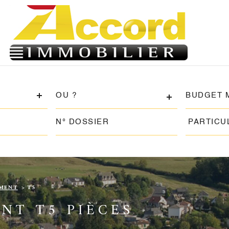
VILLE
CHAMP
TEXTE
RÉFÉRENCE
PARTICU
PARTICU
MENT
T5
NT T5 PIÈCES