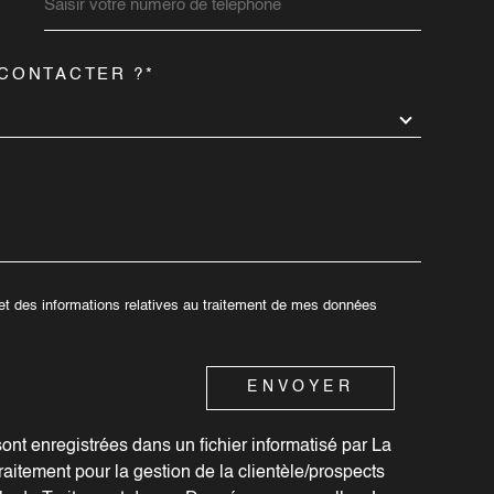
CONTACTER ?*
EDEMANDE
ENCE MURAT
AGENCE
04 71 49 92 17
04 71 64
accordimmobiliermurat@gmail.com
contacts
22 Avenue Hector PESCHAUD
6 - 7 Pla
15300
MURAT
15000
A
é et des informations relatives au traitement de mes données
ENVOYER
sont enregistrées dans un fichier informatisé par La
aitement pour la gestion de la clientèle/prospects