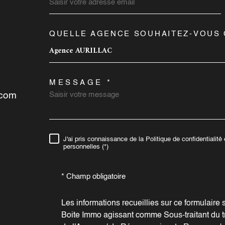
QUELLE AGENCE SOUHAITEZ-VOUS 
TRAD_MELTEM_VOR
AGENCE RIOM ES
AG
MONTAGNES
Agence AURILLAC
04 71 43 38 86
MESSAGE *
.com
accordimmobilierriom15@gmail.com
8 rue du Onze Novembre
J'ai pris connaissance de la Politique de confidentialit
RÈGLEMENTATION
15400
RIOM ES MONTAGNES
personnelles (*)
* Champ obligatoire
Les informations recueillies sur ce formulaire 
Boite Immo agissant comme Sous-traitant du tr