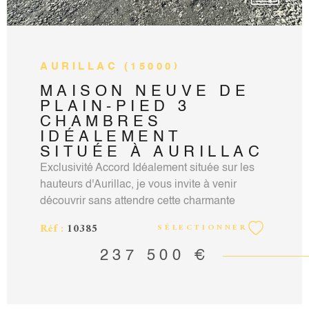
AURILLAC (15000)
MAISON NEUVE DE
PLAIN-PIED 3
CHAMBRES
IDÉALEMENT
SITUÉE À AURILLAC
Exclusivité Accord Idéalement située sur les
hauteurs d'Aurillac, je vous invite à venir
découvrir sans attendre cette charmante
maison de plain-pied tout juste sortie de terre.
Réf :
10385
SÉLECTIONNER
Construite sur une parcelle de 500 m2 avec
une agréable vue dégagée sur le Puy Courny,
237 500 €
elle se compose d'une agréable pièce de vie
lumineuse avec un accès à une terrasse bien
exposée et un emplacement pour une cuisine