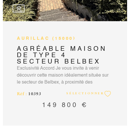
AURILLAC (15000)
AGRÉABLE MAISON
DE TYPE 4
SECTEUR BELBEX
Exclusivité Accord Je vous invite à venir
découvrir cette maison idéalement située sur
le secteur de Belbex, à proximité des
commerces et de nombreux services.
Réf :
10393
SÉLECTIONNER
Composée d'un sous-sol complet ; de plain-
pied vous découvrirez une entrée avec un wc,
149 800 €
une agréable pièce de vie aux volumes
généreux, traversante, donnant accès à une
terrasse et une cuisine séparée. L'étage offrant