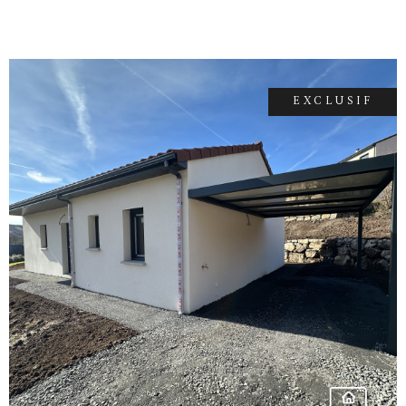
un trois chambres, une salle d'eau et un WC.
Un rafraîchissement est à prévoir pour lui
donner une seconde jeunesse et la
personaliser à votre goût. Contact: Yoann
Delpon 06.62.79.25.11 Mail: yoanndelpon-
EXCLUSIF
accordimmobilier@outlook.fr Agent comercial
indépendant.
VOIR LE BIEN