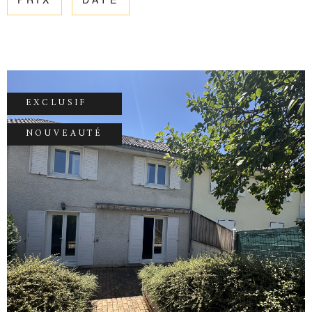
PRIX
DATE
ESTIMATIO
CHAMPS
TEXTE
RÉFÉRENCE
GESTION
PARTICULARITÉ
OFFRES D'
PARTICULARITÉ
EXCLUSIF
CONTACT
NOUVEAUTÉ
RECHERCHER
VOIR LE BIEN