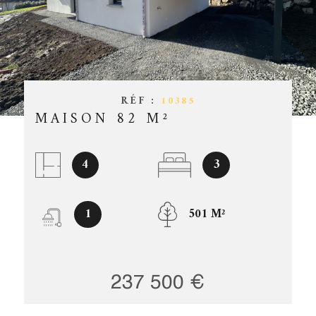
ESTIMATIO
CHAMPS
TEXTE
RÉFÉRENCE
GESTION
PARTICULARITÉ
OFFRES D'
PARTICULARITÉ
RÉF :
10385
MAISON 82 M²
CONTACT
RECHERCHER
4
3
1
501 M²
237 500 €