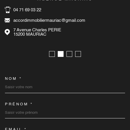
04 71 69 03 22
accordimmobiliermauriac@gmail.com
7 Avenue Charles PERIE
15200
MAURIAC
NOM *
TRAD_MELTEM_VOSCOORD
PRÉNOM *
EMAIL *