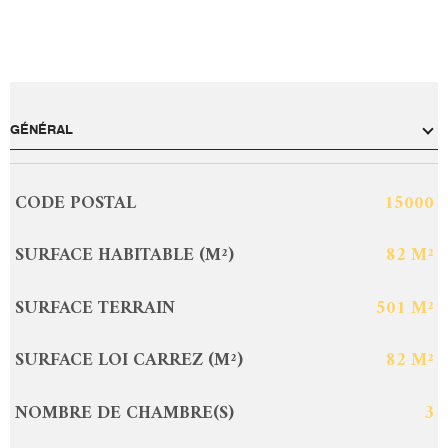
GÉNÉRAL
CODE POSTAL
15000
Caractérisque
Valeurs
SURFACE HABITABLE (M²)
82 M²
SURFACE TERRAIN
501 M²
SURFACE LOI CARREZ (M²)
82 M²
NOMBRE DE CHAMBRE(S)
3