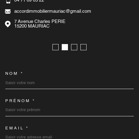
04 71 69 03 22
accordimmobiliermauriac@gmail.com
7 Avenue Charles PERIE
15200
MAURIAC
NOM *
TRAD_MELTEM_VOSCOORD
PRÉNOM *
EMAIL *