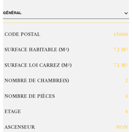
GÉNÉRAL
CODE POSTAL
15000
Caractérisque
Valeurs
SURFACE HABITABLE (M²)
72 M²
SURFACE LOI CARREZ (M²)
72 M²
NOMBRE DE CHAMBRE(S)
2
NOMBRE DE PIÈCES
4
ETAGE
4
ASCENSEUR
NON