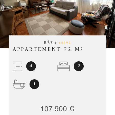
ESTIMATIO
CHAMPS
TEXTE
RÉFÉRENCE
GESTION
PARTICULARITÉ
OFFRES D'
PARTICULARITÉ
RÉF :
10392
CONTACT
APPARTEMENT 72 M²
RECHERCHER
4
2
1
107 900 €